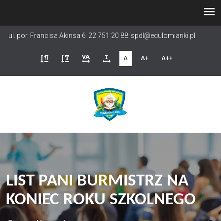
Przejdź
do
treści
ul. por. Francisa Akinsa 6
22 751 20 88
spdl@edulomianki.pl
A
A+
A++
LIST PANI BURMISTRZ NA
KONIEC ROKU SZKOLNEGO