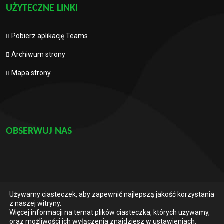
UŻYTECZNE LINKI
Pobierz aplikację Teams
Archiwum strony
Mapa strony
OBSERWUJ NAS
Używamy ciasteczek, aby zapewnić najlepszą jakość korzystania
© 2021. Wszelkie prawa zastrzeżone
z naszej witryny.
Więcej informacji na temat plików ciasteczka, których używamy,
Szkoła Podstawowa im. Marii Konopnickiej w Dziekanowie
oraz możliwości ich wyłączenia znajdziesz w
ustawieniach
.