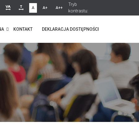
Tryb
A
A+
A++
kontrastu:
NA
KONTAKT
DEKLARACJA DOSTĘPNOŚCI