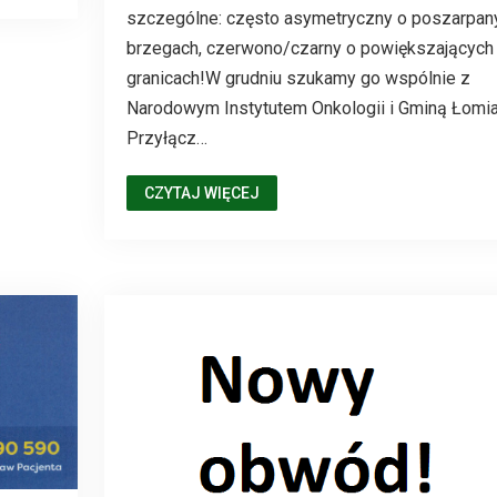
szczególne: często asymetryczny o poszarpan
brzegach, czerwono/czarny o powiększających 
granicach!W grudniu szukamy go wspólnie z
Narodowym Instytutem Onkologii i Gminą Łomia
Przyłącz…
CZYTAJ WIĘCEJ