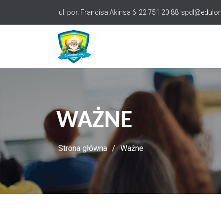
Przejdź
ul. por. Francisa Akinsa 6
22 751 20 88
spdl@edulom
do
treści
WAŻNE
Strona główna
Ważne