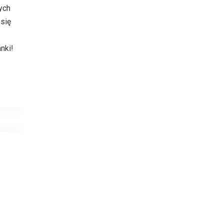
ych
się
nki!