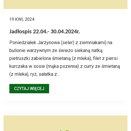
19 KWI, 2024
Jadłospis 22.04.- 30.04.2024r.
Poniedziałek Jarzynowa (seler) z ziemniakami) na
bulionie warzywnym ze świeżo siekaną natką
pietruszki zabielona śmietaną (z mleka), filet z piersi
kurczaka w sosie (mąka pszenna) z curry ze śmietaną
(z mleka), ryż, sałatka z…
CZYTAJ WIĘCEJ