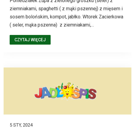
Poniedziałek Zupa z zielonego groszku (seler) z
ziemniakami, spaghetti ( z mąki pszennej) z mięsem i
sosem bolońskim, kompot, jabłko. Wtorek Zacierkowa
( seler, mąka pszenna) z ziemniakami,…
CZYTAJ WIĘCEJ
5 STY, 2024