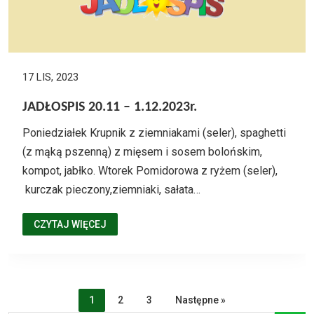
17 LIS, 2023
JADŁOSPIS 20.11 – 1.12.2023r.
Poniedziałek Krupnik z ziemniakami (seler), spaghetti
(z mąką pszenną) z mięsem i sosem bolońskim,
kompot, jabłko. Wtorek Pomidorowa z ryżem (seler),
kurczak pieczony,ziemniaki, sałata…
CZYTAJ WIĘCEJ
1
2
3
Następne »