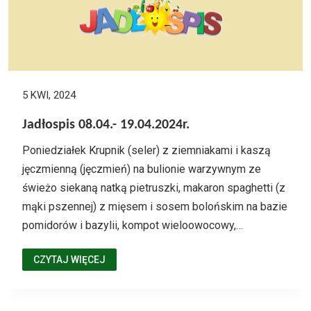
5 KWI, 2024
Jadłospis 08.04.- 19.04.2024r.
Poniedziałek Krupnik (seler) z ziemniakami i kaszą
jęczmienną (jęczmień) na bulionie warzywnym ze
świeżo siekaną natką pietruszki, makaron spaghetti (z
mąki pszennej) z mięsem i sosem bolońskim na bazie
pomidorów i bazylii, kompot wieloowocowy,…
CZYTAJ WIĘCEJ