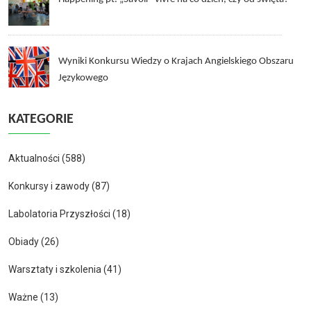
Wyniki Konkursu Wiedzy o Krajach Angielskiego Obszaru
Językowego
KATEGORIE
Aktualności
(588)
Konkursy i zawody
(87)
Labolatoria Przyszłości
(18)
Obiady
(26)
Warsztaty i szkolenia
(41)
Ważne
(13)