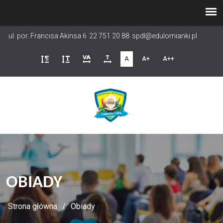
Przejdź
do
treści
ul. por. Francisa Akinsa 6
22 751 20 88
spdl@edulomianki.pl
A
A+
A++
OBIADY
Strona główna
Obiady