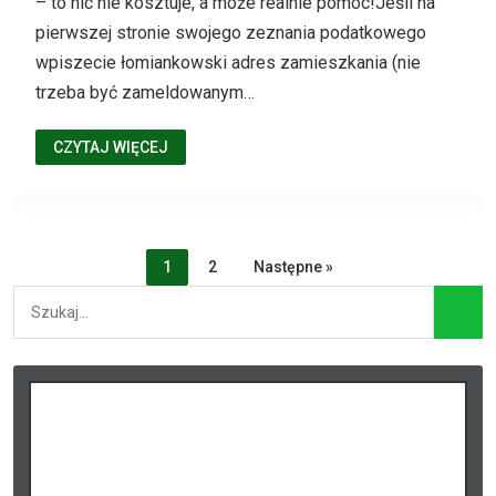
– to nic nie kosztuje, a może realnie pomóc!Jeśli na
pierwszej stronie swojego zeznania podatkowego
wpiszecie łomiankowski adres zamieszkania (nie
trzeba być zameldowanym…
CZYTAJ WIĘCEJ
1
2
Następne »