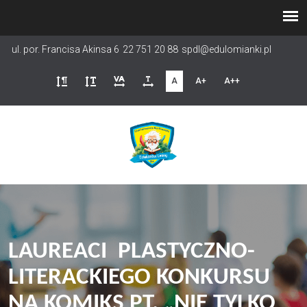
Przejdź
do
treści
ul. por. Francisa Akinsa 6
22 751 20 88
spdl@edulomianki.pl
A
A+
A++
LAUREACI PLASTYCZNO-
LITERACKIEGO KONKURSU
NA KOMIKS PT. „NIE TYLKO