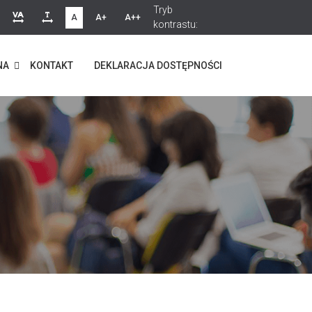
Tryb
A
A+
A++
kontrastu:
NA
KONTAKT
DEKLARACJA DOSTĘPNOŚCI