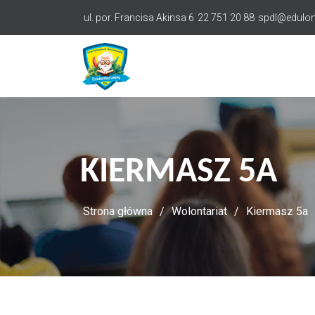
Przejdź
ul. por. Francisa Akinsa 6
22 751 20 88
spdl@edulom
do
treści
KIERMASZ 5A
Strona główna
Wolontariat
Kiermasz 5a