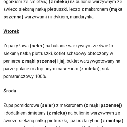
ogórkiem ze śmietaną
(z mleka)
na bulionie warzywnym ze
świeżo siekaną natką pietruszki, leczo z makaronem
(mąka
pszenna)
warzywami i indykiem, mandarynka.
Wtorek
Zupa ryżowa
(seler)
na bulionie warzywnym ze świeżo
siekaną natką pietruszki, kotlet schabowy obtoczony w
panierce
z mąki pszennej i jaj,
bukiet warzywgotowany na
parze polane roztopionym masełkiem
(z mleka),
sok
pomarańczowy 100%.
Środa
Zupa pomidorowa
(seler)
z makaronem
(z mąki pszennej)
i dodatkiem śmietany
(z mleka)
na bulionie warzywnym ze
świeżo siekaną natką pietruszki
,
paluszki rybne
(z mintaja)