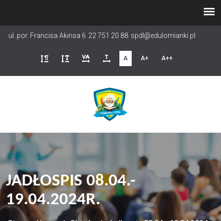
Przejdź
do
treści
ul. por. Francisa Akinsa 6
22 751 20 88
spdl@edulomianki.pl
A
A+
A++
JADŁOSPIS 08.04.-
19.04.2024R.