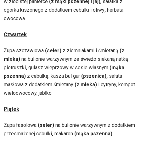
w złocistej panierce
(z mąki pszennej i jaj)
, sałatka z
ogórka kiszonego z dodatkiem cebulki i oliwy
,
herbata
owocowa.
Czwartek
Zupa szczawiowa
(seler)
z ziemniakami i śmietaną
(z
mleka)
na bulionie warzywnym ze świeżo siekaną natką
pietruszki
,
gulasz wieprzowy w sosie własnym
(mąka
pszenna)
z cebulką, kasza bul gur
(pszenica),
sałata
masłowa z dodatkiem śmietany
(z mleka)
i cytryny, kompot
wieloowocowy, jabłko.
Piątek
Zupa fasolowa
(seler)
na bulionie warzywnym z dodatkiem
przesmażonej cebulki
,
makaron
(mąka pszenna)