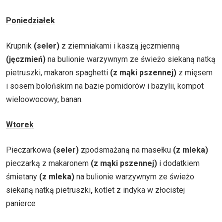
Poniedziałek
Krupnik
(seler)
z ziemniakami i kaszą jęczmienną
(jęczmień)
na bulionie warzywnym ze świeżo siekaną natką
pietruszki
, makaron spaghetti
(z mąki pszennej)
z mięsem
i sosem bolońskim na bazie pomidorów i bazylii, kompot
wieloowocowy, banan.
Wtorek
Pieczarkowa
(seler)
zpodsmażaną na masełku
(z mleka)
pieczarką z makaronem
(z mąki pszennej)
i dodatkiem
śmietany
(z mleka)
na bulionie warzywnym ze świeżo
siekaną natką pietruszki
,
kotlet z indyka w złocistej
panierce