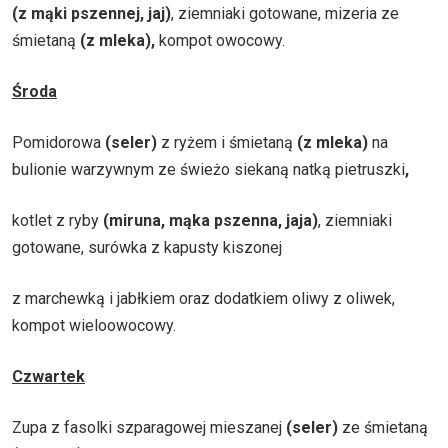
(z mąki pszennej, jaj)
, ziemniaki gotowane, mizeria ze
śmietaną
(z mleka),
kompot owocowy.
Środa
Pomidorowa
(seler)
z ryżem i śmietaną
(z mleka)
na
bulionie warzywnym ze świeżo siekaną natką pietruszki
,
kotlet z ryby
(miruna, mąka pszenna, jaja)
, ziemniaki
gotowane, surówka z kapusty kiszonej
z marchewką i jabłkiem oraz dodatkiem oliwy z oliwek,
kompot wieloowocowy.
Czwartek
Zupa z fasolki szparagowej mieszanej
(seler)
ze śmietaną