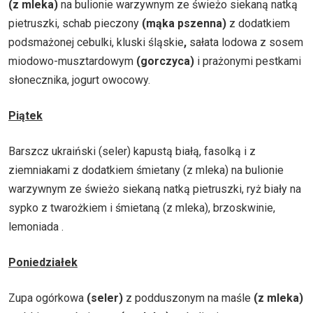
(z mleka)
na bulionie warzywnym ze świeżo siekaną natką
pietruszki, schab pieczony
(mąka pszenna)
z dodatkiem
podsmażonej cebulki, kluski śląskie
,
sałata lodowa z sosem
miodowo-musztardowym
(gorczyca)
i prażonymi pestkami
słonecznika, jogurt owocowy.
Piątek
Barszcz ukraiński (seler) kapustą białą, fasolką i z
ziemniakami z dodatkiem śmietany (z mleka) na bulionie
warzywnym ze świeżo siekaną natką pietruszki, ryż biały na
sypko z twarożkiem i śmietaną (z mleka), brzoskwinie,
lemoniada .
Poniedziałek
Zupa ogórkowa
(seler)
z podduszonym na maśle
(z mleka)