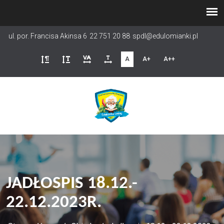
Przejdź
do
treści
ul. por. Francisa Akinsa 6
22 751 20 88
spdl@edulomianki.pl
A
A+
A++
JADŁOSPIS 18.12.-
22.12.2023R.