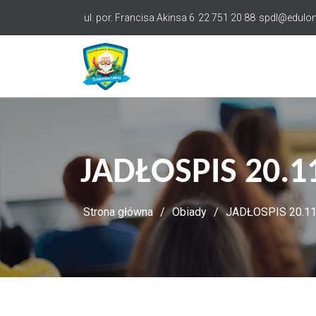
Przejdź
ul. por. Francisa Akinsa 6
22 751 20 88
spdl@edulom
do
treści
JADŁOSPIS 20.11
Strona główna
Obiady
JADŁOSPIS 20.11 