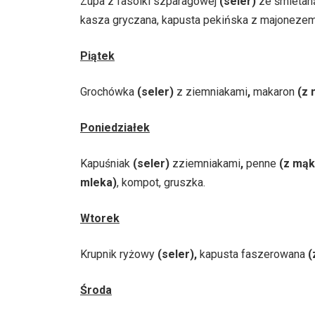
Zupa z fasolki szparagowej
(seler)
ze śmieta
kasza gryczana, kapusta pekińska z majoneze
Piątek
Grochówka
(seler)
z ziemniakami
,
makaron
(z 
Poniedziałek
Kapuśniak
(seler)
zziemniakami
,
penne
(z mąk
mleka)
, kompot, gruszka.
Wtorek
Krupnik ryżowy
(seler),
kapusta faszerowana
(
Środa