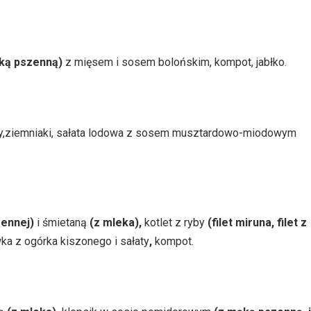
ką pszenną)
z mięsem i sosem bolońskim, kompot, jabłko.
y,ziemniaki, sałata lodowa z sosem musztardowo-miodowym
zennej)
i śmietaną
(z mleka),
kotlet z ryby
(filet miruna, filet z
wka z ogórka kiszonego i sałaty
,
kompot.