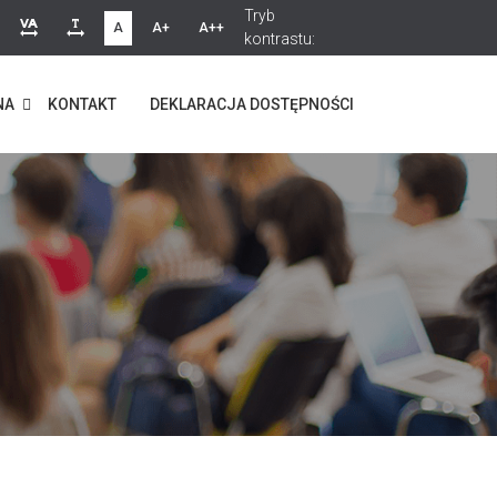
Tryb
A
A+
A++
kontrastu:
NA
KONTAKT
DEKLARACJA DOSTĘPNOŚCI