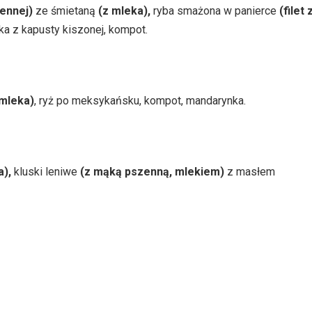
ennej)
ze śmietaną
(z mleka),
ryba smażona w panierce
(filet 
ka z kapusty kiszonej, kompot.
 mleka)
, ryż po meksykańsku, kompot, mandarynka.
a),
kluski leniwe
(z mąką pszenną, mlekiem)
z masłe