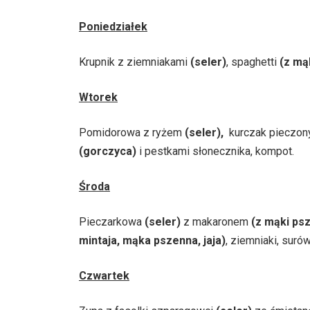
Poniedziałek
Krupnik z ziemniakami
(seler)
, spaghetti
(z mą
Wtorek
Pomidorowa z ryżem
(seler),
kurczak pieczon
(gorczyca)
i pestkami słonecznika, kompot.
Środa
Pieczarkowa
(seler)
z makaronem
(z mąki ps
mintaja, mąka pszenna, jaja)
, ziemniaki, suró
Czwartek