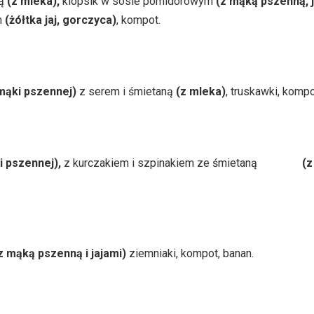
ną
(z mleka)
,
klopsik w sosie pomidorowym
(z mąką pszenną, j
m
(żółtka jaj, gorczyca)
, kompot.
mąki pszennej)
z serem i śmietaną
(z mleka)
, truskawki, kompo
i pszennej),
z kurczakiem i szpinakiem ze śmietaną
(z
z mąką pszenną i jajami)
ziemniaki, kompot, banan.