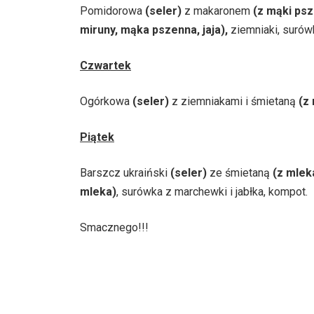
Pomidorowa
(seler)
z makaronem
(z mąki psz
miruny, mąka pszenna, jaja),
ziemniaki, surów
Czwartek
Ogórkowa
(seler)
z ziemniakami i śmietaną
(z
Piątek
Barszcz ukraiński
(seler)
ze śmietaną
(z mlek
mleka)
, surówka z marchewki i jabłka, kompot.
Smacznego!!!