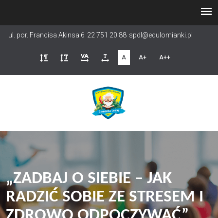
Przejdź
do
treści
ul. por. Francisa Akinsa 6
22 751 20 88
spdl@edulomianki.pl
A
A+
A++
„ZADBAJ O SIEBIE – JAK
RADZIĆ SOBIE ZE STRESEM I
ZDROWO ODPOCZYWAĆ”