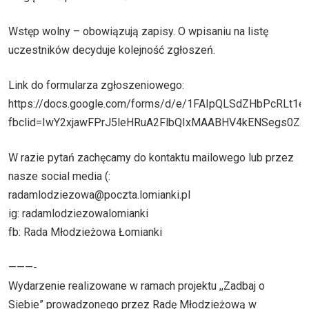
Wstęp wolny – obowiązują zapisy. O wpisaniu na listę
uczestników decyduje kolejność zgłoszeń.
Link do formularza zgłoszeniowego:
https://docs.google.com/forms/d/e/1FAIpQLSdZHbPcR
fbclid=IwY2xjawFPrJ5leHRuA2FlbQIxMAABHV4kENSegs0Z
W razie pytań zachęcamy do kontaktu mailowego lub przez
nasze social media (:
radamlodziezowa@poczta.lomianki.pl
ig: radamlodziezowalomianki
fb: Rada Młodzieżowa Łomianki
———-
Wydarzenie realizowane w ramach projektu ,,Zadbaj o
Siebie” prowadzonego przez Radę Młodzieżową w