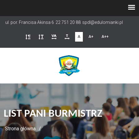
Przejdź
do
treści
ul. por. Francisa Akinsa 6
22 751 20 88
spdl@edulomianki.pl
A
A+
A++
LIST PANI BURMISTRZ
Strona główna