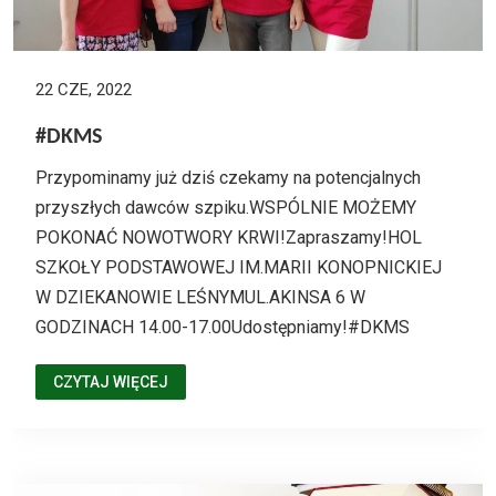
22 CZE, 2022
#DKMS
Przypominamy już dziś czekamy na potencjalnych
przyszłych dawców szpiku.WSPÓLNIE MOŻEMY
POKONAĆ NOWOTWORY KRWI!Zapraszamy!HOL
SZKOŁY PODSTAWOWEJ IM.MARII KONOPNICKIEJ
W DZIEKANOWIE LEŚNYMUL.AKINSA 6 W
GODZINACH 14.00-17.00Udostępniamy!#DKMS
CZYTAJ WIĘCEJ